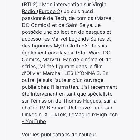
(RTL2) :
Mon intervention sur Virgin
Radio (Europe 2)
Je suis aussi
passionné de Tech, de comics (Marvel,
DC Comics) et de Saint Seiya. Je
possède une collection de casques et
accessoires Marvel Legends Series et
des figurines Myth Cloth EX. Je suis
également cosplayeur (Star Wars, DC
Comics, Marvel). Fan de cinéma et de
séries, j'ai été figurant dans le film
d'Olivier Marchal, LES LYONNAIS. En
outre, je suis l'auteur d'un ouvrage
publié chez l'Harmattan. J'ai récemment
été intervenant en tant que spécialiste
sur l'émission de Thomas Hugues, sur la
chaîne TV B Smart. Retrouvez-moi sur
LinkedIn
,
X
,
TikTok
,
LeMagJeuxHighTech
- YouTube
Voir les publications de l'auteur