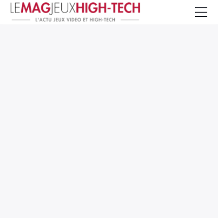
Jeux Vidéo
PC et Hardware
Smartphone et Tablettes
High-Tech
Mangas et Comics
TV, cinéma
Test