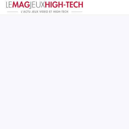
Jeux Vidéo
PC et Hardware
Smartphone et Tablettes
High-Tech
Mangas et Comics
TV, cinéma
Test