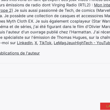
eurs émissions de radio dont Virging Radio (RTL2) :
Mon inte
rope 2)
Je suis aussi passionné de Tech, de comics (Marve
ya. Je possède une collection de casques et accessoires Ma
ines Myth Cloth EX. Je suis également cosplayeur (Star War
éma et de séries, j'ai été figurant dans le film d'Olivier M
suis l'auteur d'un ouvrage publié chez l'Harmattan. J'ai ré
ue spécialiste sur l'émission de Thomas Hugues, sur la chaî
z-moi sur
LinkedIn
,
X
,
TikTok
,
LeMagJeuxHighTech - YouTu
ublications de l'auteur
L