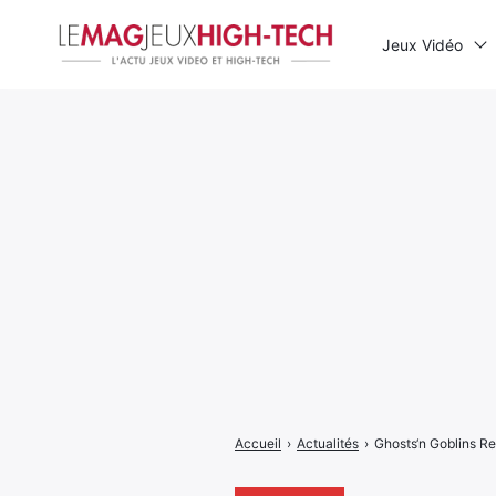
Jeux Vidéo
Rechercher
:
Accueil
›
Actualités
›
Ghosts‘n Goblins Re