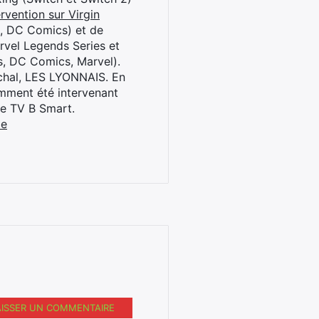
rvention sur Virgin
l, DC Comics) et de
rvel Legends Series et
s, DC Comics, Marvel).
archal, LES LYONNAIS. En
cemment été intervenant
ne TV B Smart.
be
AISSER UN COMMENTAIRE