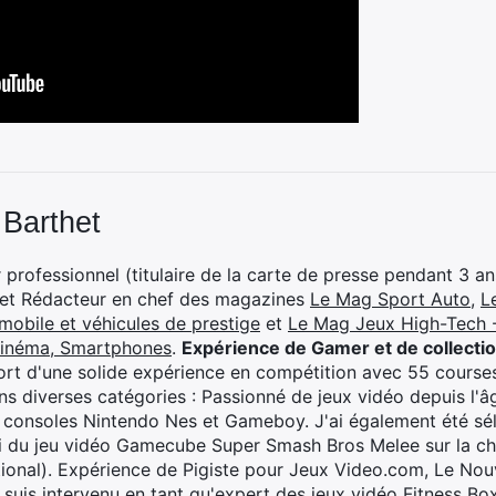
 Barthet
professionnel (titulaire de la carte de presse pendant 3 ans
 et Rédacteur en chef des magazines
Le Mag Sport Auto
,
L
mobile et véhicules de prestige
et
Le Mag Jeux High-Tech -
cinéma, Smartphones
.
Expérience de Gamer et de collecti
rt d'une solide expérience en compétition avec 55 courses
s diverses catégories : Passionné de jeux vidéo depuis l'âge
 consoles Nintendo Nes et Gameboy. J'ai également été séle
i du jeu vidéo Gamecube Super Smash Bros Melee sur la 
ional). Expérience de Pigiste pour Jeux Video.com, Le Nouv
je suis intervenu en tant qu'expert des jeux vidéo Fitness B