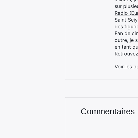
sur plusi
Radio (Eu
Saint Sei
des figur
Fan de cin
outre, je 
en tant q
Retrouve
Voir les p
Commentaires