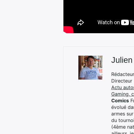
Julien
Rédacteur 
Directeur
Actu auto
Gaming, 
Comics
Fo
évolué dan
armes sur
du tourno
(4ème nat
ailleurs, 