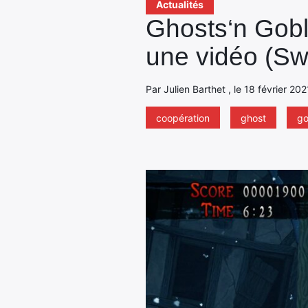
Actualités
Ghosts‘n Gobli
une vidéo (Sw
Par Julien Barthet , le 18 février 20
coopération
ghost
go