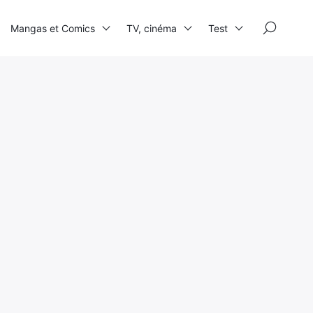
×
Mangas et Comics
TV, cinéma
Test