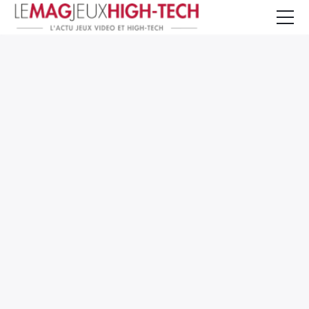
Jeux Vidéo
PC et Hardware
Smartphone et Tablettes
High-Tech
Mangas et Comics
TV, cinéma
Test