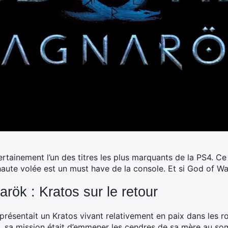
rtainement l’un des titres
les plus marquants de la PS4. Ce j
aute volée est un must have de la console. Et si God of War
ök : Kratos sur le retour
résentait un Kratos vivant relativement en paix dans les 
, sa mission était d’emmener les cendres de sa mère au so