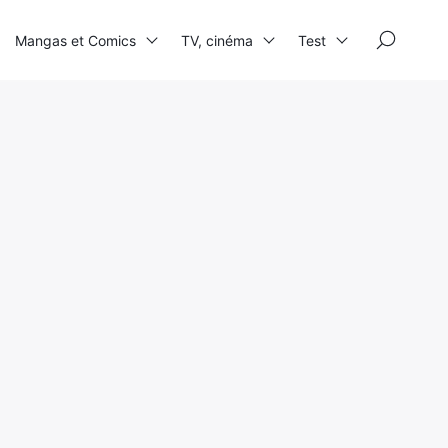
×
Mangas et Comics
TV, cinéma
Test