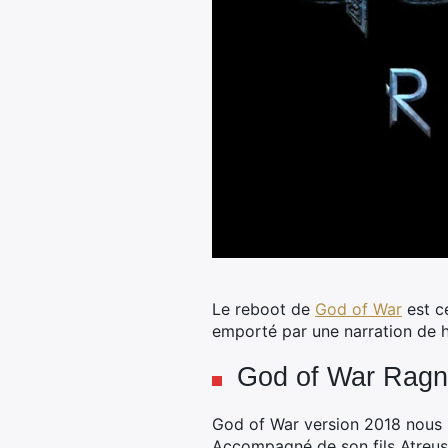
Le reboot de
God of War
est ce
emporté par une narration de h
God of War Ragnar
God of War version 2018 nous p
Accompagné de son fils Atreus