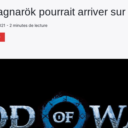
gnarök pourrait arriver su
2021 - 2 minutes de lecture
y