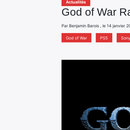
Actualités
God of War Ra
Par Benjamin Barois , le 14 janvier 
God of War
PS5
Son