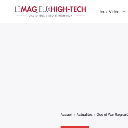
Jeux Vidéo
Rechercher
:
Accueil
›
Actualités
›
God of War Ragnarök