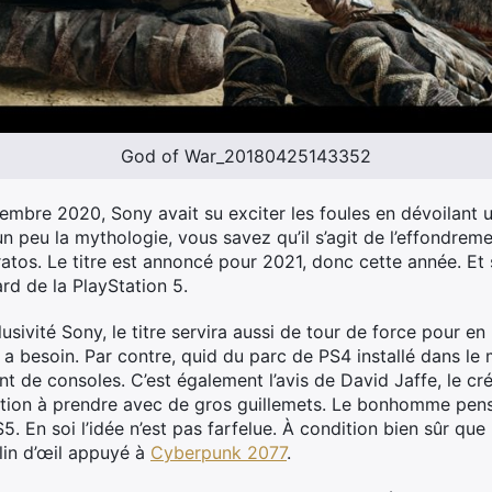
God of War_20180425143352
bre 2020, Sony avait su exciter les foules en dévoilant un
n peu la mythologie, vous savez qu’il s’agit de l’effondrem
atos. Le titre est annoncé pour 2021, donc cette année. Et
rd de la PlayStation 5.
sivité Sony, le titre servira aussi de tour de force pour en
n a besoin. Par contre, quid du parc de PS4 installé dans le m
 de consoles. C’est également l’avis de David Jaffe, le cré
rmation à prendre avec de gros guillemets. Le bonhomme pen
5. En soi l’idée n’est pas farfelue. À condition bien sûr qu
lin d’œil appuyé à
Cyberpunk 2077
.