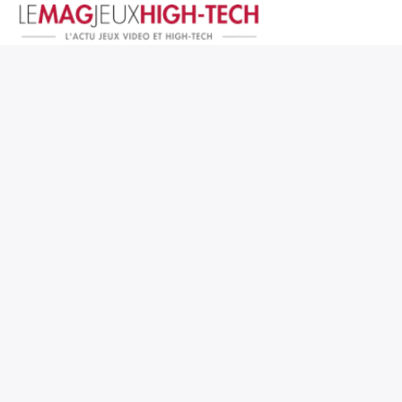
Jeux Vidéo
PC et Hardware
Smartphone et Tablettes
High-Tech
Mangas et Comics
TV, cinéma
Test