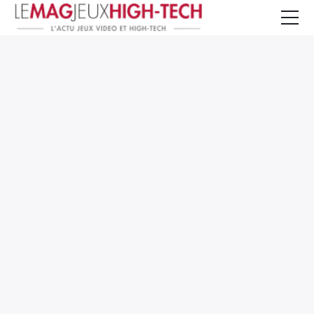
Jeux Vidéo
PC et Hardware
Smartphone et Tablettes
High-Tech
Mangas et Comics
TV, cinéma
Test