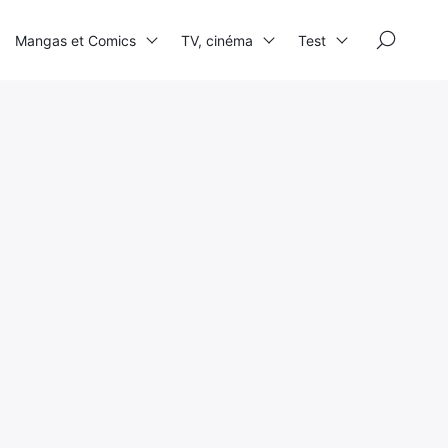
×
Mangas et Comics
TV, cinéma
Test