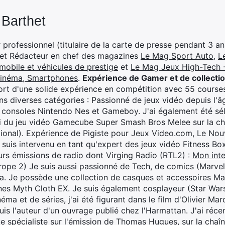
 Barthet
professionnel (titulaire de la carte de presse pendant 3 ans
 et Rédacteur en chef des magazines
Le Mag Sport Auto
,
L
mobile et véhicules de prestige
et
Le Mag Jeux High-Tech -
cinéma, Smartphones
.
Expérience de Gamer et de collecti
rt d'une solide expérience en compétition avec 55 courses
s diverses catégories : Passionné de jeux vidéo depuis l'âge
 consoles Nintendo Nes et Gameboy. J'ai également été séle
i du jeu vidéo Gamecube Super Smash Bros Melee sur la 
ional). Expérience de Pigiste pour Jeux Video.com, Le Nouv
je suis intervenu en tant qu'expert des jeux vidéo Fitness B
eurs émissions de radio dont Virging Radio (RTL2) :
Mon inte
rope 2)
Je suis aussi passionné de Tech, de comics (Marve
ya. Je possède une collection de casques et accessoires Ma
ines Myth Cloth EX. Je suis également cosplayeur (Star War
éma et de séries, j'ai été figurant dans le film d'Olivier M
suis l'auteur d'un ouvrage publié chez l'Harmattan. J'ai ré
ue spécialiste sur l'émission de Thomas Hugues, sur la chaî