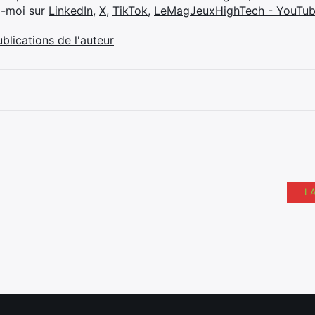
z-moi sur
LinkedIn
,
X
,
TikTok
,
LeMagJeuxHighTech - YouTu
ublications de l'auteur
L