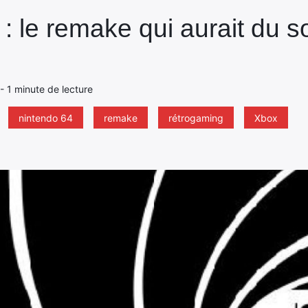
 le remake qui aurait du so
 - 1 minute de lecture
nintendo 64
remake
rétrogaming
Xbox