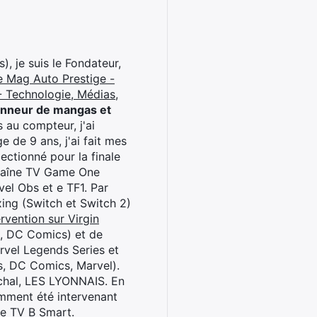
), je suis le Fondateur,
e Mag Auto Prestige -
 Technologie, Médias,
onneur de mangas et
 au compteur, j'ai
 de 9 ans, j'ai fait mes
ctionné pour la finale
chaîne TV Game One
el Obs et e TF1. Par
oxing (Switch et Switch 2)
rvention sur Virgin
l, DC Comics) et de
rvel Legends Series et
s, DC Comics, Marvel).
archal, LES LYONNAIS. En
cemment été intervenant
ne TV B Smart.