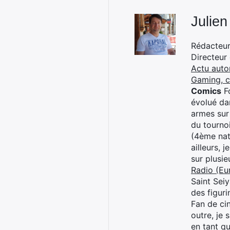
Julien
Rédacteur 
Directeur
Actu auto
Gaming, 
Comics
Fo
évolué dan
armes sur
du tourno
(4ème nat
ailleurs, 
sur plusi
Radio (Eu
Saint Sei
des figur
Fan de cin
outre, je 
en tant q