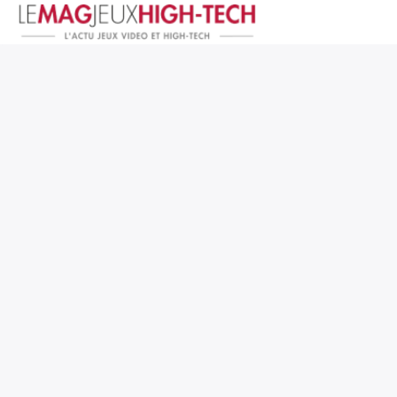
Jeux Vidéo
PC et Hardware
Smartphone et Tablettes
High-Tech
Mangas et Comics
TV, cinéma
Test