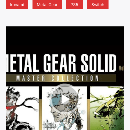
konami
Metal Gear
PS5
Switch