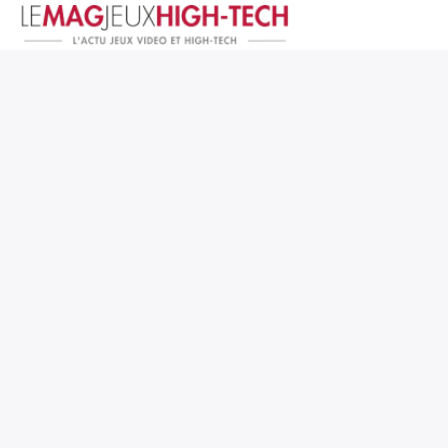
Jeux Vidéo
PC et Hardware
Smartphone et Tablettes
High-Tech
Mangas et Comics
TV, cinéma
Test