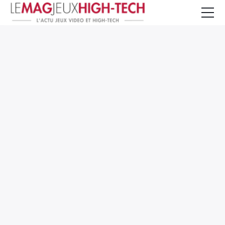
Jeux Vidéo
PC et Hardware
Smartphone et Tablettes
High-Tech
Mangas et Comics
TV, cinéma
Test