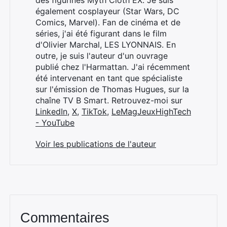
des figurines Myth Cloth EX. Je suis
également cosplayeur (Star Wars, DC
Comics, Marvel). Fan de cinéma et de
séries, j'ai été figurant dans le film
d'Olivier Marchal, LES LYONNAIS. En
outre, je suis l'auteur d'un ouvrage
publié chez l'Harmattan. J'ai récemment
été intervenant en tant que spécialiste
sur l'émission de Thomas Hugues, sur la
chaîne TV B Smart. Retrouvez-moi sur
LinkedIn
,
X
,
TikTok
,
LeMagJeuxHighTech
- YouTube
Voir les publications de l'auteur
Commentaires