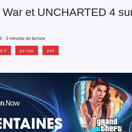
of War et UNCHARTED 4 s
9 - 2 minutes de lecture
A V
ps now
ps4