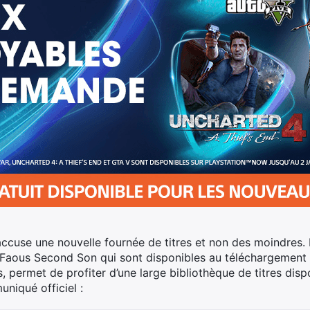
cuse une nouvelle fournée de titres et non des moindres. 
nFaous Second Son qui sont disponibles au téléchargement 
s, permet de profiter d’une large bibliothèque de titres dispo
uniqué officiel :