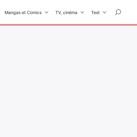
×
Mangas et Comics
TV, cinéma
Test