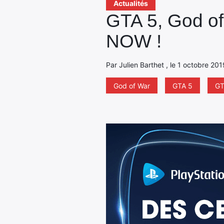
Actualités
GTA 5, God 
NOW !
Par Julien Barthet , le 1 octobre 201
God of War
GTA 5
GT