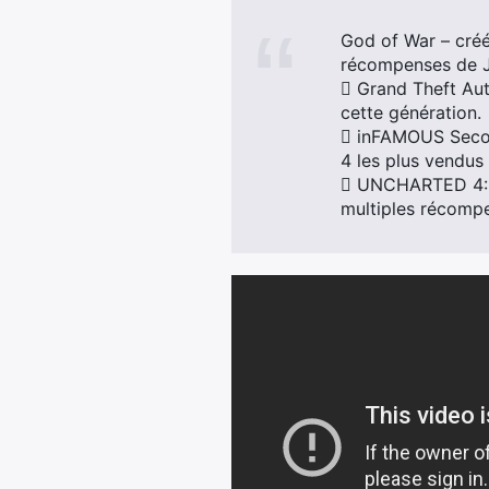
God of War – cré
récompenses de Je
 Grand Theft Aut
cette génération.
 inFAMOUS Second
4 les plus vendus 
 UNCHARTED 4: A
multiples récompe