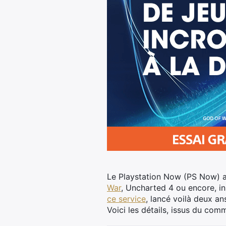
Le Playstation Now (PS Now) ac
War
, Uncharted 4 ou encore, i
ce service
, lancé voilà deux an
Voici les détails, issus du comm