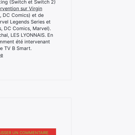
oxing (Switch et Switch 2)
rvention sur Virgin
l, DC Comics) et de
rvel Legends Series et
s, DC Comics, Marvel).
archal, LES LYONNAIS. En
cemment été intervenant
ne TV B Smart.
be
AISSER UN COMMENTAIRE