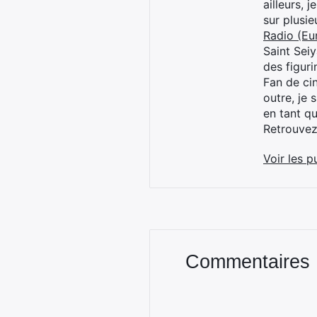
ailleurs, 
sur plusi
Radio (Eu
Saint Sei
des figur
Fan de cin
outre, je 
en tant q
Retrouve
Voir les p
Commentaires