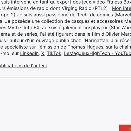
je suis intervenu en tant qu'expert des jeux vidéo Fitness B
eurs émissions de radio dont Virging Radio (RTL2) :
Mon inte
rope 2)
Je suis aussi passionné de Tech, de comics (Marve
ya. Je possède une collection de casques et accessoires Ma
ines Myth Cloth EX. Je suis également cosplayeur (Star War
éma et de séries, j'ai été figurant dans le film d'Olivier M
suis l'auteur d'un ouvrage publié chez l'Harmattan. J'ai ré
ue spécialiste sur l'émission de Thomas Hugues, sur la chaî
z-moi sur
LinkedIn
,
X
,
TikTok
,
LeMagJeuxHighTech - YouTu
ublications de l'auteur
L