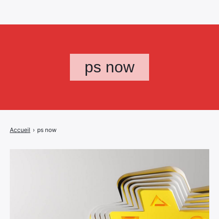
ps now
Accueil
›
ps now