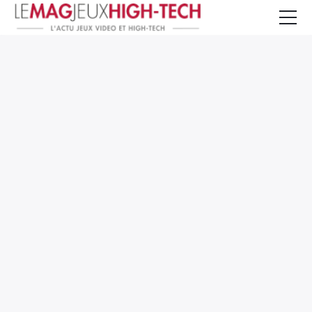
Jeux Vidéo
PC et Hardware
Smartphone et Tablettes
High-Tech
Mangas et Comics
TV, cinéma
Test