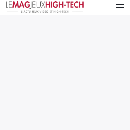
Jeux Vidéo
PC et Hardware
Smartphone et Tablettes
High-Tech
Mangas et Comics
TV, cinéma
Test