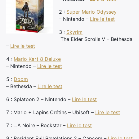
2 :
Super Mario Odyssey
– Nintendo –
Lire le test
3 :
Skyrim
The Elder Scrolls V – Bethesda
–
Lire le test
4 :
Mario Kart 8 Deluxe
– Nintendo –
Lire le test
5 :
Doom
– Bethesda –
Lire le test
6 : Splatoon 2 – Nintendo –
Lire le test
7 : Mario + Lapins Crétins – Ubisoft –
Lire le test
7 : L.A Noire – Rockstar –
Lire le test
9 : Resident Evil Revelations 2 – Capcom –
Lire le test