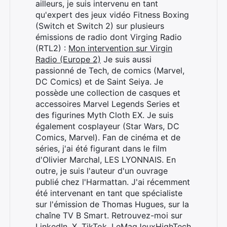
ailleurs, je suis intervenu en tant
qu'expert des jeux vidéo Fitness Boxing
(Switch et Switch 2) sur plusieurs
émissions de radio dont Virging Radio
(RTL2) :
Mon intervention sur Virgin
Radio (Europe 2)
Je suis aussi
passionné de Tech, de comics (Marvel,
DC Comics) et de Saint Seiya. Je
possède une collection de casques et
Rechercher
accessoires Marvel Legends Series et
:
des figurines Myth Cloth EX. Je suis
également cosplayeur (Star Wars, DC
Comics, Marvel). Fan de cinéma et de
séries, j'ai été figurant dans le film
d'Olivier Marchal, LES LYONNAIS. En
outre, je suis l'auteur d'un ouvrage
publié chez l'Harmattan. J'ai récemment
été intervenant en tant que spécialiste
sur l'émission de Thomas Hugues, sur la
chaîne TV B Smart. Retrouvez-moi sur
LinkedIn
,
X
,
TikTok
,
LeMagJeuxHighTech