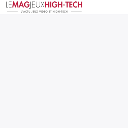
Jeux Vidéo
PC et Hardware
Smartphone et Tablettes
High-Tech
Mangas et Comics
TV, cinéma
Test