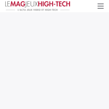
Jeux Vidéo
PC et Hardware
Smartphone et Tablettes
High-Tech
Mangas et Comics
TV, cinéma
Test