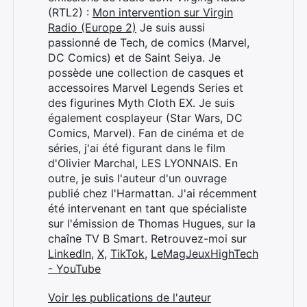
(RTL2) :
Mon intervention sur Virgin
Radio (Europe 2)
Je suis aussi
passionné de Tech, de comics (Marvel,
DC Comics) et de Saint Seiya. Je
possède une collection de casques et
accessoires Marvel Legends Series et
des figurines Myth Cloth EX. Je suis
également cosplayeur (Star Wars, DC
Comics, Marvel). Fan de cinéma et de
séries, j'ai été figurant dans le film
d'Olivier Marchal, LES LYONNAIS. En
outre, je suis l'auteur d'un ouvrage
publié chez l'Harmattan. J'ai récemment
été intervenant en tant que spécialiste
sur l'émission de Thomas Hugues, sur la
chaîne TV B Smart. Retrouvez-moi sur
LinkedIn
,
X
,
TikTok
,
LeMagJeuxHighTech
- YouTube
Voir les publications de l'auteur