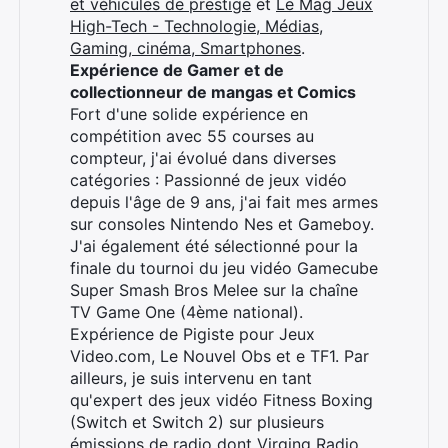
et véhicules de prestige
et
Le Mag Jeux
High-Tech - Technologie, Médias,
Gaming, cinéma, Smartphones
.
Expérience de Gamer et de
Rechercher
collectionneur de mangas et Comics
:
Fort d'une solide expérience en
compétition avec 55 courses au
compteur, j'ai évolué dans diverses
catégories : Passionné de jeux vidéo
depuis l'âge de 9 ans, j'ai fait mes armes
sur consoles Nintendo Nes et Gameboy.
J'ai également été sélectionné pour la
finale du tournoi du jeu vidéo Gamecube
Super Smash Bros Melee sur la chaîne
TV Game One (4ème national).
Expérience de Pigiste pour Jeux
Video.com, Le Nouvel Obs et e TF1. Par
ailleurs, je suis intervenu en tant
qu'expert des jeux vidéo Fitness Boxing
(Switch et Switch 2) sur plusieurs
émissions de radio dont Virging Radio