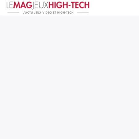
Jeux Vidéo
PC et Hardware
Smartphone et Tablettes
High-Tech
Mangas et Comics
TV, cinéma
Test