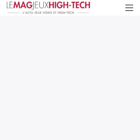
Jeux Vidéo
PC et Hardware
Smartphone et Tablettes
High-Tech
Mangas et Comics
TV, cinéma
Test