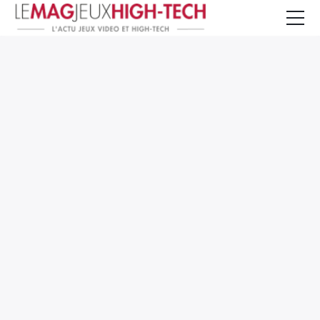
Jeux Vidéo
PC et Hardware
Smartphone et Tablettes
High-Tech
Mangas et Comics
TV, cinéma
Test