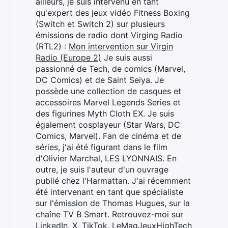
ailleurs, je suis intervenu en tant
qu'expert des jeux vidéo Fitness Boxing
(Switch et Switch 2) sur plusieurs
émissions de radio dont Virging Radio
(RTL2) :
Mon intervention sur Virgin
Radio (Europe 2)
Je suis aussi
passionné de Tech, de comics (Marvel,
DC Comics) et de Saint Seiya. Je
possède une collection de casques et
accessoires Marvel Legends Series et
des figurines Myth Cloth EX. Je suis
également cosplayeur (Star Wars, DC
Comics, Marvel). Fan de cinéma et de
séries, j'ai été figurant dans le film
d'Olivier Marchal, LES LYONNAIS. En
outre, je suis l'auteur d'un ouvrage
publié chez l'Harmattan. J'ai récemment
été intervenant en tant que spécialiste
sur l'émission de Thomas Hugues, sur la
chaîne TV B Smart. Retrouvez-moi sur
LinkedIn
,
X
,
TikTok
,
LeMagJeuxHighTech