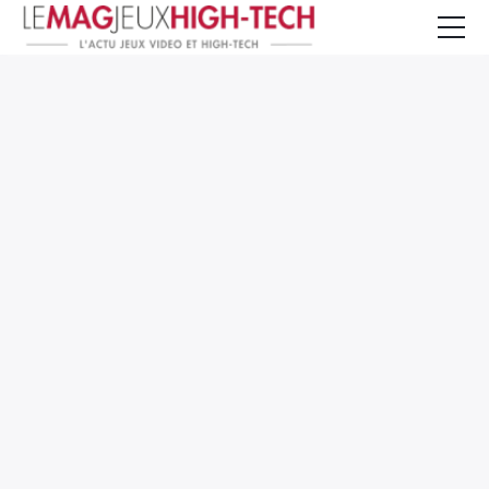
Jeux Vidéo
PC et Hardware
Smartphone et Tablettes
High-Tech
Mangas et Comics
TV, cinéma
Test