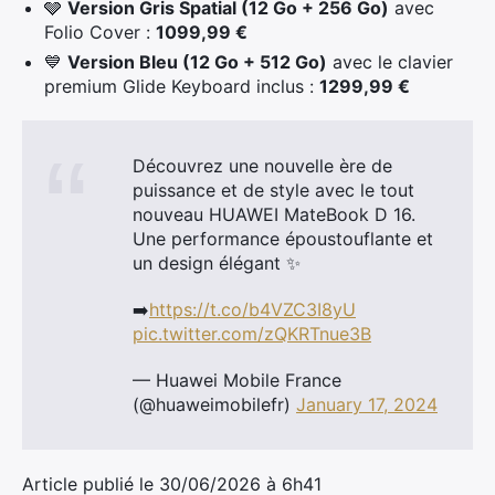
🩶
Version Gris Spatial (12 Go + 256 Go)
avec
Folio Cover :
1099,99 €
Rechercher
💙
Version Bleu (12 Go + 512 Go)
avec le clavier
:
premium Glide Keyboard inclus :
1299,99 €
Découvrez une nouvelle ère de
puissance et de style avec le tout
nouveau HUAWEI MateBook D 16.
Une performance époustouflante et
un design élégant ✨
➡️
https://t.co/b4VZC3I8yU
pic.twitter.com/zQKRTnue3B
— Huawei Mobile France
(@huaweimobilefr)
January 17, 2024
Article publié le 30/06/2026 à 6h41