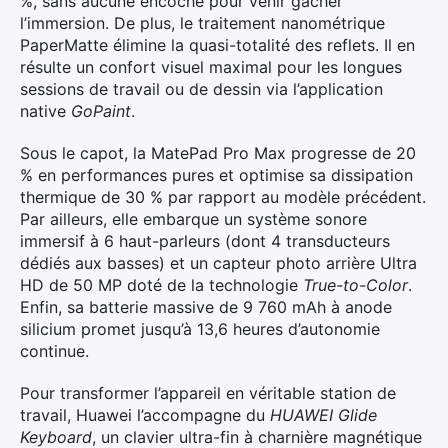
%, sans aucune encoche pour venir gâcher
l’immersion. De plus, le traitement nanométrique
PaperMatte élimine la quasi-totalité des reflets. Il en
résulte un confort visuel maximal pour les longues
sessions de travail ou de dessin via l’application
native
GoPaint
.
Sous le capot, la MatePad Pro Max progresse de 20
% en performances pures et optimise sa dissipation
thermique de 30 % par rapport au modèle précédent.
Par ailleurs, elle embarque un système sonore
immersif à 6 haut-parleurs (dont 4 transducteurs
dédiés aux basses) et un capteur photo arrière Ultra
HD de 50 MP doté de la technologie
True-to-Color
.
Enfin, sa batterie massive de 9 760 mAh à anode
silicium promet jusqu’à 13,6 heures d’autonomie
continue.
Pour transformer l’appareil en véritable station de
travail, Huawei l’accompagne du
HUAWEI Glide
Keyboard
, un clavier ultra-fin à charnière magnétique