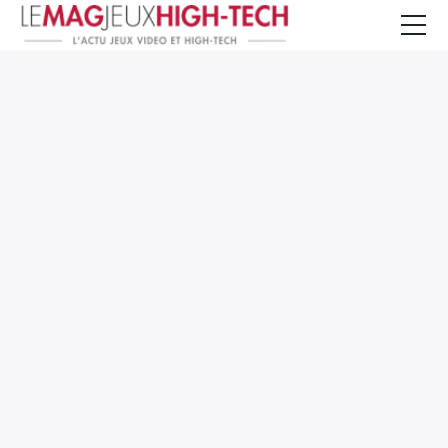
Jeux Vidéo
PC et Hardware
Smartphone et Tablettes
High-Tech
Mangas et Comics
TV, cinéma
Test