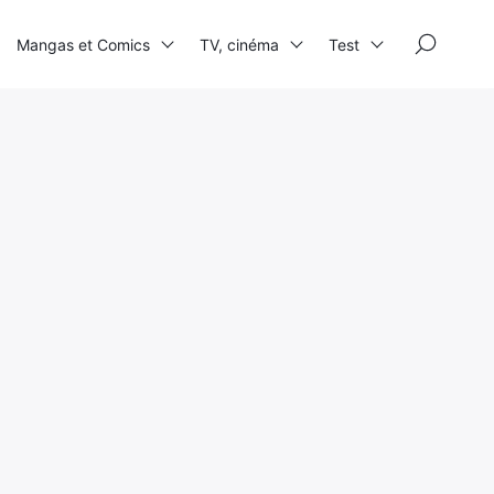
×
Mangas et Comics
TV, cinéma
Test