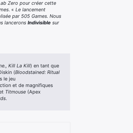
Lab Zero pour créer cette
mes
. «
Le lancement
éalisée par 505 Games. Nous
us lancerons
Indivisible
sur
., Kill La Kill
) en tant que
iskin (
Bloodstained: Ritual
 le jeu
tion et de magnifiques
 et
Titmouse
(Apex
ds
.