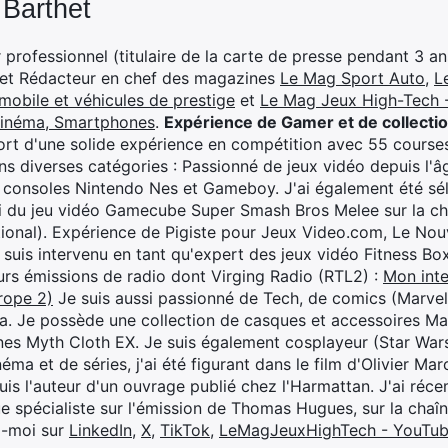
 Barthet
professionnel (titulaire de la carte de presse pendant 3 ans
 et Rédacteur en chef des magazines
Le Mag Sport Auto
,
L
mobile et véhicules de prestige
et
Le Mag Jeux High-Tech -
cinéma, Smartphones
.
Expérience de Gamer et de collecti
rt d'une solide expérience en compétition avec 55 courses
s diverses catégories : Passionné de jeux vidéo depuis l'âge
 consoles Nintendo Nes et Gameboy. J'ai également été séle
i du jeu vidéo Gamecube Super Smash Bros Melee sur la 
ional). Expérience de Pigiste pour Jeux Video.com, Le Nouv
je suis intervenu en tant qu'expert des jeux vidéo Fitness B
eurs émissions de radio dont Virging Radio (RTL2) :
Mon inte
rope 2)
Je suis aussi passionné de Tech, de comics (Marve
ya. Je possède une collection de casques et accessoires Ma
ines Myth Cloth EX. Je suis également cosplayeur (Star War
éma et de séries, j'ai été figurant dans le film d'Olivier M
suis l'auteur d'un ouvrage publié chez l'Harmattan. J'ai ré
ue spécialiste sur l'émission de Thomas Hugues, sur la chaî
z-moi sur
LinkedIn
,
X
,
TikTok
,
LeMagJeuxHighTech - YouTu