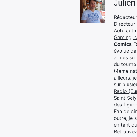
Julien
Rédacteur 
Directeur
Actu auto
Gaming, 
Comics
Fo
évolué dan
armes sur
du tourno
(4ème nat
ailleurs, 
sur plusi
Radio (Eu
Saint Sei
des figur
Fan de cin
outre, je 
en tant q
Retrouve