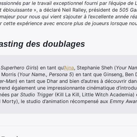
ionnés par le travail exceptionnel fourni par l’équipe de 
t éblouissante
», a déclaré Neil Ralley, président de
505 Ga
ajeur pour nous qui vient s’ajouter à l’excellente année r
 cette expérience avec encore plus de joueurs lorsque no
 casting des doublages
Superhero Girls
) en tant qu’
Ajna
, Stephanie Sheh (
Your Name
Morris (
Your Name., Persona 5
) en tant que Ginseng, Ben D
der-Man
) en tant que Dhar and bien d’autres à découvrir dans
nd également une impressionnante cinématique d’introduc
mées par
Studio Trigger
(Kill La Kill, Little Witch Academia)
 Morty), le studio d’animation récompensé aux
Emmy Awar