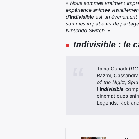
«
Nous sommes vraiment impress
expérience animée visuellemen
d’
Indivisible
est un événement m
sommes impatients de partager
Nintendo Switch.
»
Indivisible : le
Tania Gunadi (
DC 
Razmi, Cassandra 
of the Night, Spi
!
Indivisible
compre
cinématiques ani
Legends, Rick and