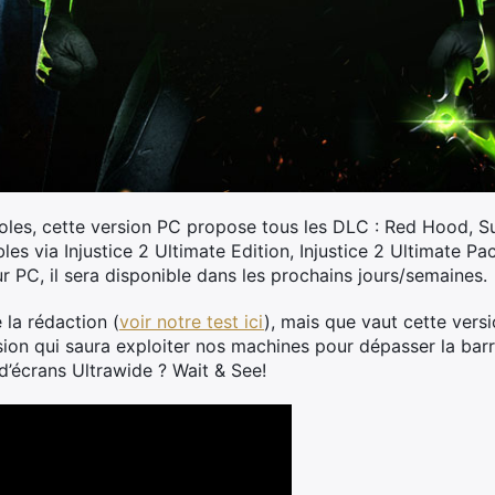
les, cette version PC propose tous les DLC : Red Hood, S
les via Injustice 2 Ultimate Edition, Injustice 2 Ultimate 
r PC, il sera disponible dans les prochains jours/semaines.
 la rédaction (
voir notre test ici
), mais que vaut cette vers
ion qui saura exploiter nos machines pour dépasser la barr
d’écrans Ultrawide ? Wait & See!