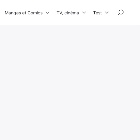
×
Mangas et Comics
TV, cinéma
Test