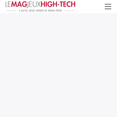
Jeux Vidéo
PC et Hardware
Smartphone et Tablettes
High-Tech
Mangas et Comics
TV, cinéma
Test