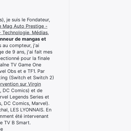
), je suis le Fondateur,
e Mag Auto Prestige -
 Technologie, Médias,
onneur de mangas et
 au compteur, j'ai
 de 9 ans, j'ai fait mes
ctionné pour la finale
chaîne TV Game One
el Obs et e TF1. Par
oxing (Switch et Switch 2)
rvention sur Virgin
l, DC Comics) et de
rvel Legends Series et
s, DC Comics, Marvel).
archal, LES LYONNAIS. En
cemment été intervenant
ne TV B Smart.
be