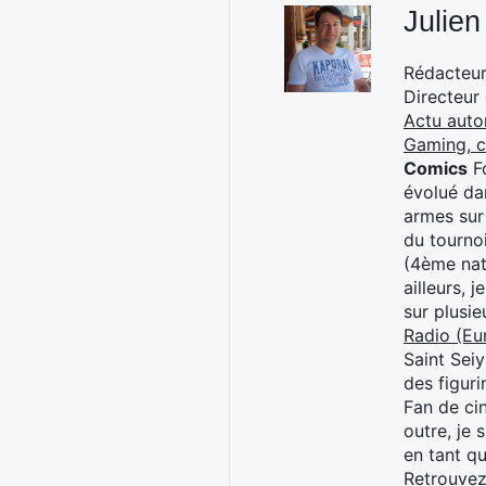
Julien
Rédacteur 
Directeur
Actu auto
Gaming, 
Comics
Fo
évolué dan
armes sur
du tourno
(4ème nat
ailleurs, 
sur plusi
Radio (Eu
Saint Sei
des figur
Fan de cin
outre, je 
en tant q
Retrouve