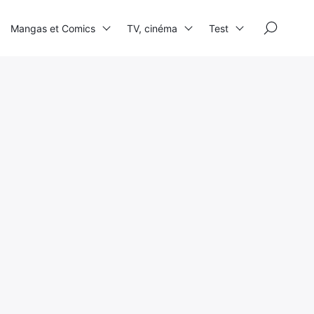
×
Mangas et Comics
TV, cinéma
Test