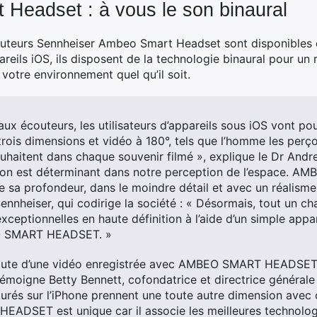
 Headset : à vous le son binaural
uteurs Sennheiser Ambeo Smart Headset sont disponibles de
eils iOS, ils disposent de la technologie binaural pour un
votre environnement quel qu’il soit.
x écouteurs, les utilisateurs d’appareils sous iOS vont pou
trois dimensions et vidéo à 180°, tels que l’homme les perço
souhaitent dans chaque souvenir filmé », explique le Dr
Andr
 son est déterminant dans notre perception de l’espace.
te sa profondeur, dans le moindre détail et avec un réalism
Sennheiser, qui codirige la société : « Désormais, tout un c
xceptionnelles en haute définition à l’aide d’un simple app
O SMART HEADSET. »
oute d’une vidéo enregistrée avec AMBEO SMART HEADSET 
témoigne Betty Bennett, cofondatrice et directrice générale
turés sur l’iPhone prennent une toute autre dimension avec c
ADSET est unique car il associe les meilleures technolog