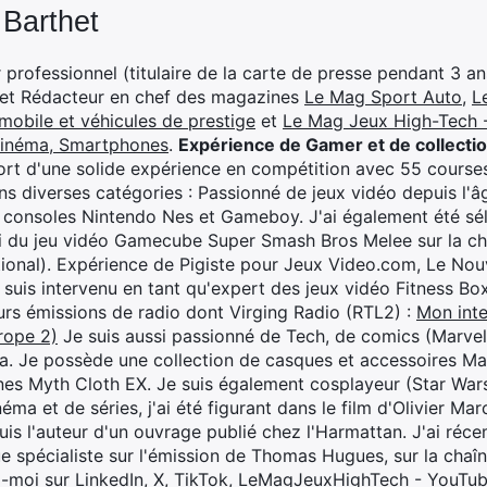
 Barthet
professionnel (titulaire de la carte de presse pendant 3 ans
 et Rédacteur en chef des magazines
Le Mag Sport Auto
,
L
mobile et véhicules de prestige
et
Le Mag Jeux High-Tech -
cinéma, Smartphones
.
Expérience de Gamer et de collecti
rt d'une solide expérience en compétition avec 55 courses
s diverses catégories : Passionné de jeux vidéo depuis l'âge
 consoles Nintendo Nes et Gameboy. J'ai également été séle
i du jeu vidéo Gamecube Super Smash Bros Melee sur la 
ional). Expérience de Pigiste pour Jeux Video.com, Le Nouv
je suis intervenu en tant qu'expert des jeux vidéo Fitness B
eurs émissions de radio dont Virging Radio (RTL2) :
Mon inte
rope 2)
Je suis aussi passionné de Tech, de comics (Marve
ya. Je possède une collection de casques et accessoires Ma
ines Myth Cloth EX. Je suis également cosplayeur (Star War
éma et de séries, j'ai été figurant dans le film d'Olivier M
suis l'auteur d'un ouvrage publié chez l'Harmattan. J'ai ré
ue spécialiste sur l'émission de Thomas Hugues, sur la chaî
z-moi sur
LinkedIn
,
X
,
TikTok
,
LeMagJeuxHighTech - YouTu