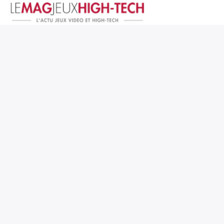
Jeux Vidéo
PC et Hardware
Smartphone et Tablettes
High-Tech
Mangas et Comics
TV, cinéma
Test