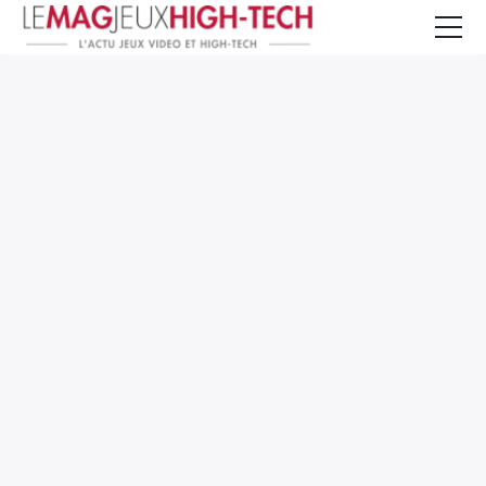
Jeux Vidéo
PC et Hardware
Smartphone et Tablettes
High-Tech
Mangas et Comics
TV, cinéma
Test