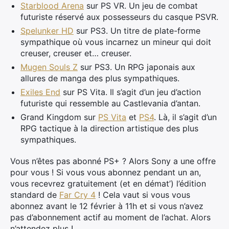
Starblood Arena
sur PS VR. Un jeu de combat
futuriste réservé aux possesseurs du casque PSVR.
Spelunker HD
sur PS3. Un titre de plate-forme
sympathique où vous incarnez un mineur qui doit
creuser, creuser et… creuser.
Mugen Souls Z
sur PS3. Un RPG japonais aux
allures de manga des plus sympathiques.
Exiles End
sur PS Vita. Il s’agit d’un jeu d’action
futuriste qui ressemble au Castlevania d’antan.
Grand Kingdom sur
PS Vita
et
PS4
. Là, il s’agit d’un
RPG tactique à la direction artistique des plus
sympathiques.
×
Vous n’êtes pas abonné PS+ ? Alors Sony a une offre
pour vous ! Si vous vous abonnez pendant un an,
vous recevrez gratuitement (et en démat’) l’édition
standard de
Far Cry 4
! Cela vaut si vous vous
Rechercher
abonnez avant le 12 février à 11h et si vous n’avez
:
pas d’abonnement actif au moment de l’achat. Alors
n’attendez plus !