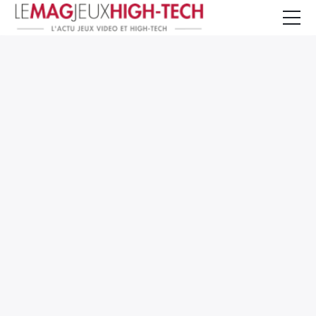
Jeux Vidéo
PC et Hardware
Smartphone et Tablettes
High-Tech
Mangas et Comics
TV, cinéma
Test