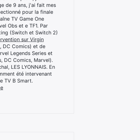
 de 9 ans, j'ai fait mes
ctionné pour la finale
chaîne TV Game One
el Obs et e TF1. Par
oxing (Switch et Switch 2)
rvention sur Virgin
l, DC Comics) et de
rvel Legends Series et
s, DC Comics, Marvel).
archal, LES LYONNAIS. En
cemment été intervenant
ne TV B Smart.
be