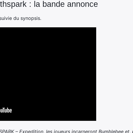
thspark : la bande annonce
suivie du synopsis.
 – Expedition, les joueurs incarneront Bumblebee et, pou