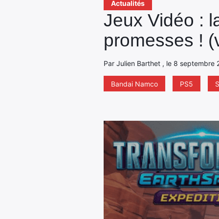
Actualités
Jeux Vidéo : 
promesses ! (
Par Julien Barthet , le 8 septembre 
Bandai Namco
PS5
S