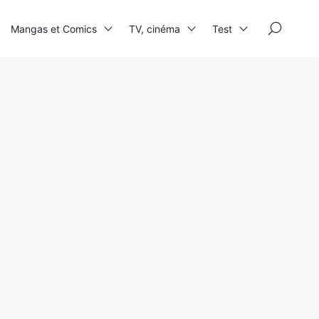
×
Mangas et Comics
TV, cinéma
Test