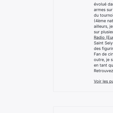
évolué dan
armes sur
du tourno
(4ème nat
ailleurs, 
sur plusi
Radio (Eu
Saint Sei
des figur
Fan de cin
outre, je 
en tant q
Retrouve
Voir les p