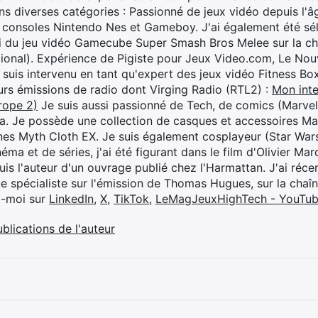
s diverses catégories : Passionné de jeux vidéo depuis l'âge
 consoles Nintendo Nes et Gameboy. J'ai également été séle
i du jeu vidéo Gamecube Super Smash Bros Melee sur la 
ional). Expérience de Pigiste pour Jeux Video.com, Le Nouv
je suis intervenu en tant qu'expert des jeux vidéo Fitness B
eurs émissions de radio dont Virging Radio (RTL2) :
Mon inte
rope 2)
Je suis aussi passionné de Tech, de comics (Marve
ya. Je possède une collection de casques et accessoires Ma
ines Myth Cloth EX. Je suis également cosplayeur (Star War
éma et de séries, j'ai été figurant dans le film d'Olivier M
suis l'auteur d'un ouvrage publié chez l'Harmattan. J'ai ré
ue spécialiste sur l'émission de Thomas Hugues, sur la chaî
z-moi sur
LinkedIn
,
X
,
TikTok
,
LeMagJeuxHighTech - YouTu
ublications de l'auteur