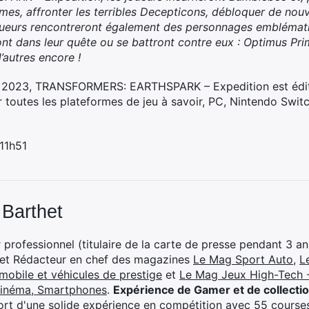
omes, affronter les terribles Decepticons, débloquer de nou
ueurs rencontreront également des personnages emblématiq
 dans leur quête ou se battront contre eux : Optimus Prim
autres encore !
e 2023, TRANSFORMERS: EARTHSPARK – Expedition est édi
ur toutes les plateformes de jeu à savoir, PC, Nintendo Swi
 11h51
 Barthet
professionnel (titulaire de la carte de presse pendant 3 ans
 et Rédacteur en chef des magazines
Le Mag Sport Auto
,
L
mobile et véhicules de prestige
et
Le Mag Jeux High-Tech -
cinéma, Smartphones
.
Expérience de Gamer et de collecti
rt d'une solide expérience en compétition avec 55 courses