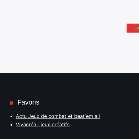
L
Favoris
Actu Jeux de combat et beat'em all
Vivacréa : jeux créatifs