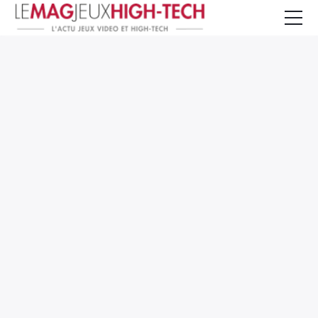
Jeux Vidéo
PC et Hardware
Smartphone et Tablettes
High-Tech
Mangas et Comics
TV, cinéma
Test