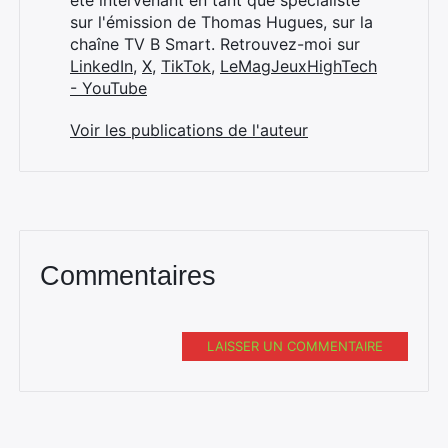
été intervenant en tant que spécialiste
sur l'émission de Thomas Hugues, sur la
chaîne TV B Smart. Retrouvez-moi sur
LinkedIn
,
X
,
TikTok
,
LeMagJeuxHighTech
- YouTube
Voir les publications de l'auteur
Commentaires
LAISSER UN COMMENTAIRE