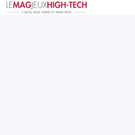
Jeux Vidéo
PC et Hardware
Smartphone et Tablettes
High-Tech
Mangas et Comics
TV, cinéma
Test