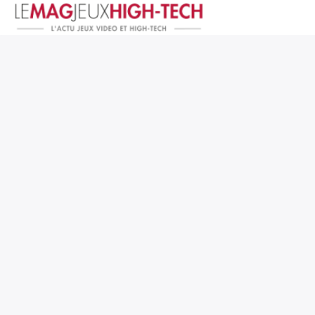
Jeux Vidéo
PC et Hardware
Smartphone et Tablettes
High-Tech
Mangas et Comics
TV, cinéma
Test