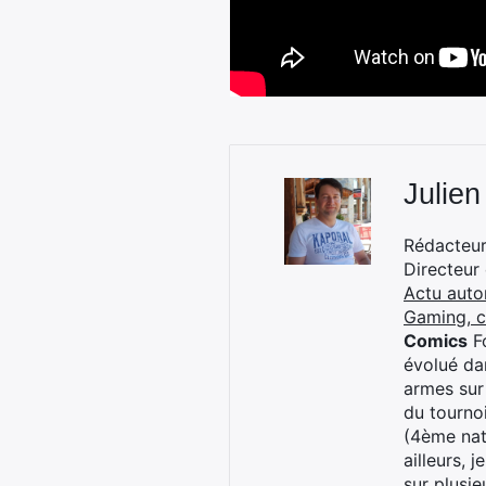
Julien
Rédacteur 
Directeur
Actu auto
Gaming, 
Comics
Fo
évolué dan
armes sur
du tourno
(4ème nat
ailleurs, 
sur plusi