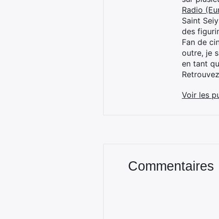
Radio (Eu
Saint Sei
des figur
Fan de cin
outre, je 
en tant q
Retrouve
Voir les p
Commentaires