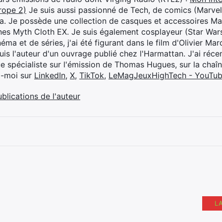
rope 2)
Je suis aussi passionné de Tech, de comics (Marve
ya. Je possède une collection de casques et accessoires Ma
ines Myth Cloth EX. Je suis également cosplayeur (Star War
éma et de séries, j'ai été figurant dans le film d'Olivier M
suis l'auteur d'un ouvrage publié chez l'Harmattan. J'ai ré
ue spécialiste sur l'émission de Thomas Hugues, sur la chaî
z-moi sur
LinkedIn
,
X
,
TikTok
,
LeMagJeuxHighTech - YouTu
ublications de l'auteur
L