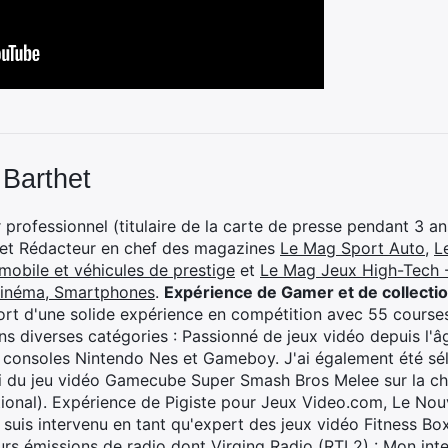
 Barthet
professionnel (titulaire de la carte de presse pendant 3 ans
 et Rédacteur en chef des magazines
Le Mag Sport Auto
,
L
mobile et véhicules de prestige
et
Le Mag Jeux High-Tech -
cinéma, Smartphones
.
Expérience de Gamer et de collecti
rt d'une solide expérience en compétition avec 55 courses
s diverses catégories : Passionné de jeux vidéo depuis l'âge
 consoles Nintendo Nes et Gameboy. J'ai également été séle
i du jeu vidéo Gamecube Super Smash Bros Melee sur la 
ional). Expérience de Pigiste pour Jeux Video.com, Le Nouv
je suis intervenu en tant qu'expert des jeux vidéo Fitness B
eurs émissions de radio dont Virging Radio (RTL2) :
Mon inte