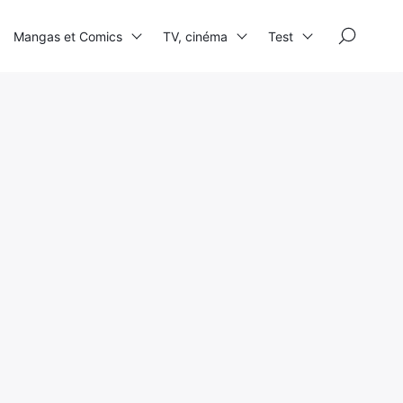
×
Mangas et Comics
TV, cinéma
Test