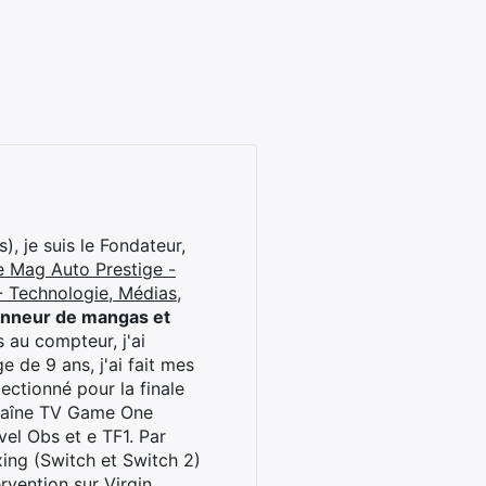
), je suis le Fondateur,
e Mag Auto Prestige -
 Technologie, Médias,
onneur de mangas et
 au compteur, j'ai
 de 9 ans, j'ai fait mes
ctionné pour la finale
chaîne TV Game One
el Obs et e TF1. Par
oxing (Switch et Switch 2)
rvention sur Virgin