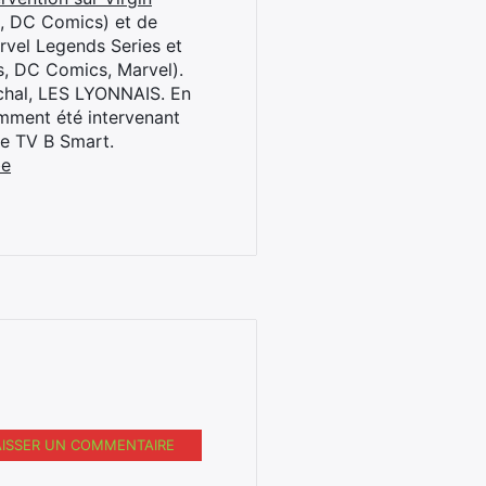
l, DC Comics) et de
rvel Legends Series et
s, DC Comics, Marvel).
archal, LES LYONNAIS. En
cemment été intervenant
ne TV B Smart.
be
AISSER UN COMMENTAIRE