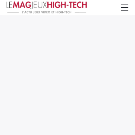
Jeux Vidéo
PC et Hardware
Smartphone et Tablettes
High-Tech
Mangas et Comics
TV, cinéma
Test