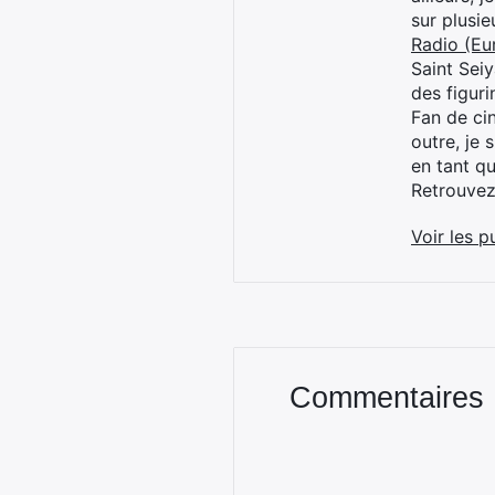
sur plusi
Radio (Eu
Saint Sei
des figur
Fan de cin
outre, je 
en tant q
Retrouve
Voir les p
Commentaires