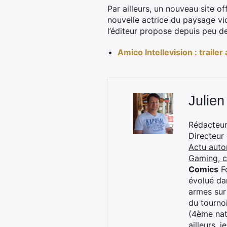
Par ailleurs, un nouveau site off
nouvelle actrice du paysage vi
l’éditeur propose depuis peu de
Amico Intellevision : trailer
Julien
Rédacteur 
Directeur
Actu auto
Gaming, 
Comics
Fo
évolué dan
armes sur
du tourno
(4ème nat
ailleurs, 