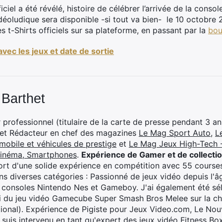
iciel a été révélé, histoire de célébrer l’arrivée de la conso
déoludique sera disponible -si tout va bien- le 10 octobre
s t-Shirts officiels sur sa plateforme, en passant par la
bou
 avec les jeux et date de sortie
 Barthet
professionnel (titulaire de la carte de presse pendant 3 ans
 et Rédacteur en chef des magazines
Le Mag Sport Auto
,
L
mobile et véhicules de prestige
et
Le Mag Jeux High-Tech -
cinéma, Smartphones
.
Expérience de Gamer et de collecti
rt d'une solide expérience en compétition avec 55 courses
s diverses catégories : Passionné de jeux vidéo depuis l'âge
 consoles Nintendo Nes et Gameboy. J'ai également été séle
i du jeu vidéo Gamecube Super Smash Bros Melee sur la 
ional). Expérience de Pigiste pour Jeux Video.com, Le Nouv
je suis intervenu en tant qu'expert des jeux vidéo Fitness B