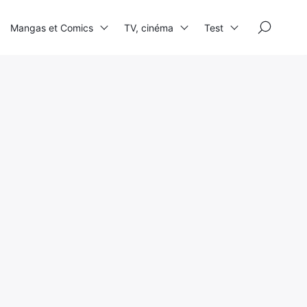
×
Mangas et Comics
TV, cinéma
Test