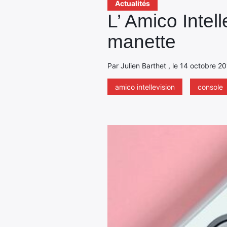
Actualités
L’ Amico Intel
manette
Par Julien Barthet , le 14 octobre 2
amico intellevision
console