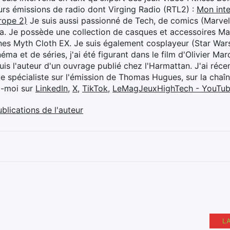
eurs émissions de radio dont Virging Radio (RTL2) :
Mon inte
rope 2)
Je suis aussi passionné de Tech, de comics (Marve
ya. Je possède une collection de casques et accessoires Ma
ines Myth Cloth EX. Je suis également cosplayeur (Star War
éma et de séries, j'ai été figurant dans le film d'Olivier M
suis l'auteur d'un ouvrage publié chez l'Harmattan. J'ai ré
ue spécialiste sur l'émission de Thomas Hugues, sur la chaî
z-moi sur
LinkedIn
,
X
,
TikTok
,
LeMagJeuxHighTech - YouTu
ublications de l'auteur
L