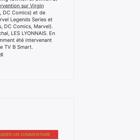
rvention sur Virgin
l, DC Comics) et de
rvel Legends Series et
s, DC Comics, Marvel).
archal, LES LYONNAIS. En
cemment été intervenant
ne TV B Smart.
be
AISSER UN COMMENTAIRE