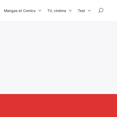
×
Mangas et Comics
TV, cinéma
Test