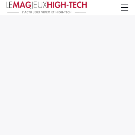
Jeux Vidéo
PC et Hardware
Smartphone et Tablettes
High-Tech
Mangas et Comics
TV, cinéma
Test