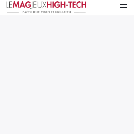
Jeux Vidéo
PC et Hardware
Smartphone et Tablettes
High-Tech
Mangas et Comics
TV, cinéma
Test