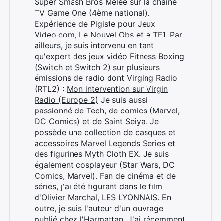
Super Smash Bros Melee sur la chaîne
TV Game One (4ème national).
Expérience de Pigiste pour Jeux
Video.com, Le Nouvel Obs et e TF1. Par
ailleurs, je suis intervenu en tant
qu'expert des jeux vidéo Fitness Boxing
(Switch et Switch 2) sur plusieurs
émissions de radio dont Virging Radio
(RTL2) :
Mon intervention sur Virgin
Radio (Europe 2)
Je suis aussi
passionné de Tech, de comics (Marvel,
DC Comics) et de Saint Seiya. Je
possède une collection de casques et
accessoires Marvel Legends Series et
des figurines Myth Cloth EX. Je suis
également cosplayeur (Star Wars, DC
Comics, Marvel). Fan de cinéma et de
séries, j'ai été figurant dans le film
d'Olivier Marchal, LES LYONNAIS. En
outre, je suis l'auteur d'un ouvrage
publié chez l'Harmattan. J'ai récemment