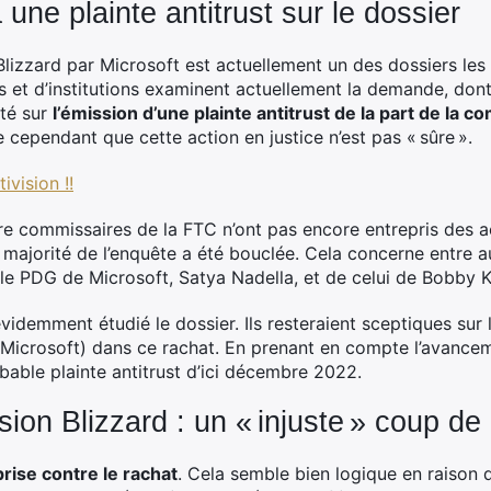
ne plainte antitrust sur le dossier
 Blizzard par Microsoft est actuellement un des dossiers le
s et d’institutions examinent actuellement la demande, don
té sur
l’émission d’une plainte antitrust de la part de la 
e cependant que cette action en justice n’est pas « sûre ».
vision !!
 commissaires de la FTC n’ont pas encore entrepris des act
ajorité de l’enquête a été bouclée. Cela concerne entre a
le PDG de Microsoft, Satya Nadella, et de celui de Bobby Ko
videmment étudié le dossier. Ils resteraient sceptiques sur
 Microsoft) dans ce rachat. En prenant en compte l’avanceme
able plainte antitrust d’ici décembre 2022.
ision Blizzard : un « injuste » coup de
prise contre le rachat
. Cela semble bien logique en raison 