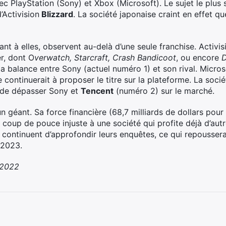
c PlayStation (Sony) et Xbox (Microsoft). Le sujet le plu
d’Activision
Blizzard
. La société japonaise craint en effet qu
t à elles, observent au-delà d’une seule franchise. Activis
r, dont O
verwatch, Starcraft, Crash Bandicoot
, ou encore
D
 la balance entre Sony (actuel numéro 1) et son rival. Micros
lle continuerait à proposer le titre sur la plateforme. La so
cile de dépasser Sony et
Tencent
(numéro 2) sur le marché.
 géant. Sa force financière (68,7 milliards de dollars pour 
n coup de pouce injuste à une société qui profite déjà d’au
continuent d’approfondir leurs enquêtes, ce qui repousserai
 2023.
/2022