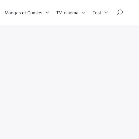
×
Mangas et Comics
TV, cinéma
Test