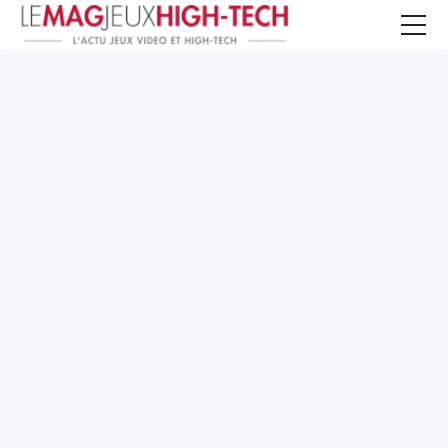
Jeux Vidéo
PC et Hardware
Smartphone et Tablettes
High-Tech
Mangas et Comics
TV, cinéma
Test