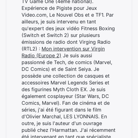
TV Game One (4ème national).
Expérience de Pigiste pour Jeux
Video.com, Le Nouvel Obs et e TF1. Par
ailleurs, je suis intervenu en tant
qu'expert des jeux vidéo Fitness Boxing
(Switch et Switch 2) sur plusieurs
émissions de radio dont Virging Radio
(RTL2) :
Mon intervention sur Virgin
Radio (Europe 2)
Je suis aussi
passionné de Tech, de comics (Marvel,
DC Comics) et de Saint Seiya. Je
possède une collection de casques et
accessoires Marvel Legends Series et
des figurines Myth Cloth EX. Je suis
également cosplayeur (Star Wars, DC
Comics, Marvel). Fan de cinéma et de
séries, j'ai été figurant dans le film
d'Olivier Marchal, LES LYONNAIS. En
outre, je suis l'auteur d'un ouvrage
publié chez l'Harmattan. J'ai récemment
été intervenant en tant que spécialiste