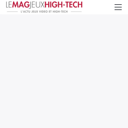
Jeux Vidéo
PC et Hardware
Smartphone et Tablettes
High-Tech
Mangas et Comics
TV, cinéma
Test