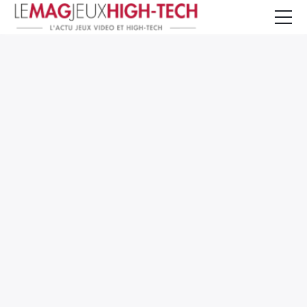
Jeux Vidéo
PC et Hardware
Smartphone et Tablettes
High-Tech
Mangas et Comics
TV, cinéma
Test