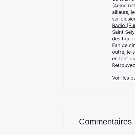
(4ème nat
ailleurs, 
sur plusi
Radio (Eu
Saint Sei
des figur
Fan de cin
outre, je 
en tant q
Retrouve
Voir les p
Commentaires