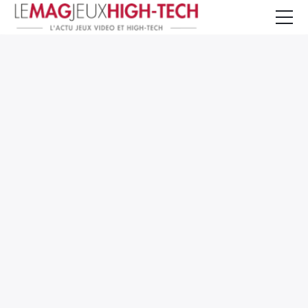
Jeux Vidéo
PC et Hardware
Smartphone et Tablettes
High-Tech
Mangas et Comics
TV, cinéma
Test