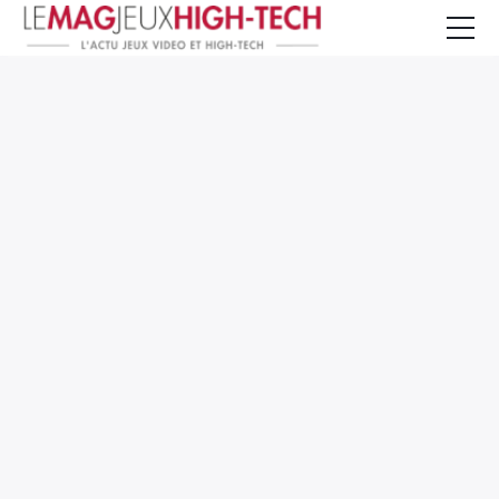
Jeux Vidéo
PC et Hardware
Smartphone et Tablettes
High-Tech
Mangas et Comics
TV, cinéma
Test