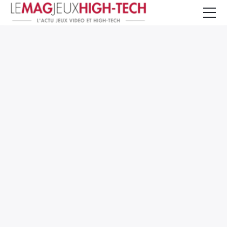
Jeux Vidéo
PC et Hardware
Smartphone et Tablettes
High-Tech
Mangas et Comics
TV, cinéma
Test