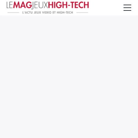
Jeux Vidéo
PC et Hardware
Smartphone et Tablettes
High-Tech
Mangas et Comics
TV, cinéma
Test