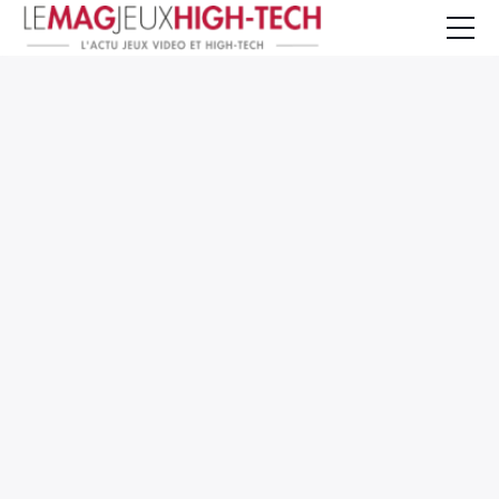
Jeux Vidéo
PC et Hardware
Smartphone et Tablettes
High-Tech
Mangas et Comics
TV, cinéma
Test