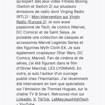
qu'expert des jeux vidéo Fitness Boxing
(Switch et Switch 2) sur plusieurs
émissions de radio dont Virging Radio
(RTL2) :
Mon intervention sur Virgin
Radio (Europe 2)
Je suis aussi
passionné de Tech, de comics (Marvel,
DC Comics) et de Saint Seiya. Je
possède une collection de casques et
accessoires Marvel Legends Series et
des figurines Myth Cloth EX. Je suis
également cosplayeur (Star Wars, DC
Comics, Marvel). Fan de cinéma et de
séries, j'ai été figurant dans le film
d'Olivier Marchal, LES LYONNAIS. En
outre, je suis l'auteur d'un ouvrage
publié chez l'Harmattan. J'ai récemment
été intervenant en tant que spécialiste
sur l'émission de Thomas Hugues, sur la
chaîne TV B Smart. Retrouvez-moi sur
LinkedIn
,
X
,
TikTok
,
LeMagJeuxHighTech
- YouTube