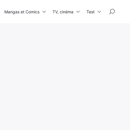
×
Mangas et Comics
TV, cinéma
Test