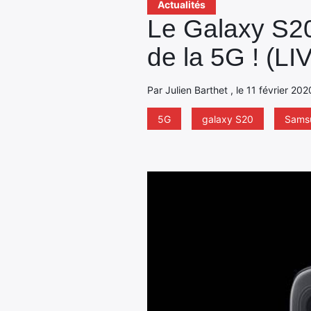
Actualités
Le Galaxy S20
de la 5G ! (LI
Par Julien Barthet , le 11 février 20
5G
galaxy S20
Sams