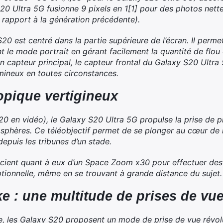
S20 Ultra 5G fusionne 9 pixels en 1[1] pour des photos nett
 rapport à la génération précédente).
20 est centré dans la partie supérieure de l’écran. Il perme
 le mode portrait en gérant facilement la quantité de flou 
n capteur principal, le capteur frontal du Galaxy S20 Ultr
umineux en toutes circonstances.
pique vertigineux
0 en vidéo), le Galaxy S20 Ultra 5G propulse la prise de p
phères. Ce téléobjectif permet de se plonger au cœur de l’
depuis les tribunes d’un stade.
cient quant à eux d’un Space Zoom x30 pour effectuer des
ionnelle, même en se trouvant à grande distance du sujet.
e : une multitude de
prises de vue
elle, les Galaxy S20 proposent un mode de prise de vue révolu