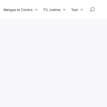
×
Mangas et Comics
TV, cinéma
Test