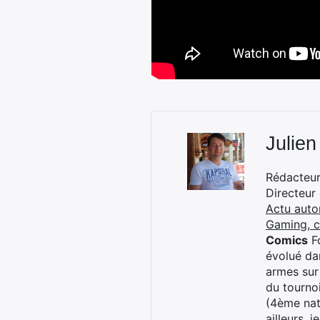
Julien
Rédacteur 
Directeur
Actu auto
Gaming, 
Comics
Fo
évolué dan
armes sur
du tourno
(4ème nat
ailleurs, 