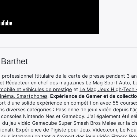
 Barthet
professionnel (titulaire de la carte de presse pendant 3 ans
 et Rédacteur en chef des magazines
Le Mag Sport Auto
,
L
mobile et véhicules de prestige
et
Le Mag Jeux High-Tech -
cinéma, Smartphones
.
Expérience de Gamer et de collecti
rt d'une solide expérience en compétition avec 55 courses
s diverses catégories : Passionné de jeux vidéo depuis l'âge
 consoles Nintendo Nes et Gameboy. J'ai également été séle
i du jeu vidéo Gamecube Super Smash Bros Melee sur la 
ional). Expérience de Pigiste pour Jeux Video.com, Le Nouv
je suis intervenu en tant qu'expert des jeux vidéo Fitness B