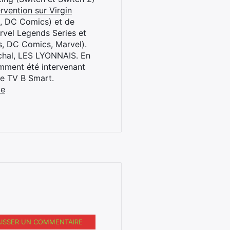
rvention sur Virgin
l, DC Comics) et de
rvel Legends Series et
s, DC Comics, Marvel).
archal, LES LYONNAIS. En
cemment été intervenant
ne TV B Smart.
be
AISSER UN COMMENTAIRE