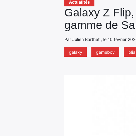
Actualités
Galaxy Z Flip,
gamme de S
Par Julien Barthet , le 10 février 20
galaxy
gameboy
plia