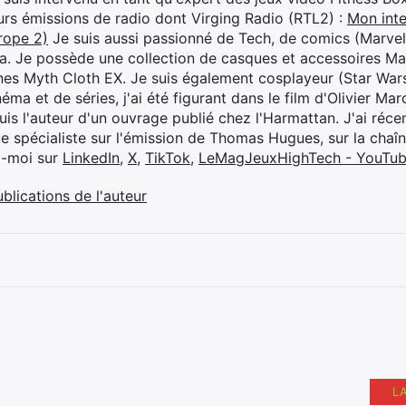
eurs émissions de radio dont Virging Radio (RTL2) :
Mon inte
rope 2)
Je suis aussi passionné de Tech, de comics (Marve
ya. Je possède une collection de casques et accessoires Ma
ines Myth Cloth EX. Je suis également cosplayeur (Star War
éma et de séries, j'ai été figurant dans le film d'Olivier M
suis l'auteur d'un ouvrage publié chez l'Harmattan. J'ai ré
ue spécialiste sur l'émission de Thomas Hugues, sur la chaî
z-moi sur
LinkedIn
,
X
,
TikTok
,
LeMagJeuxHighTech - YouTu
ublications de l'auteur
L