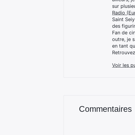
sur plusi
Radio (Eu
Saint Sei
des figur
Fan de cin
outre, je 
en tant q
Retrouve
Voir les p
Commentaires